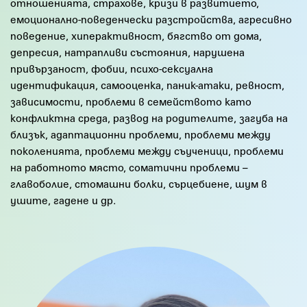
отношенията, страхове, кризи в развитието,
емоционално-поведенчески разстройства, агресивно
поведение, хиперактивност, бягство от дома,
депресия, натрапливи състояния, нарушена
привързаност, фобии, психо-сексуална
идентификация, самооценка, паник-атаки, ревност,
зависимости, проблеми в семейството като
конфликтна среда, развод на родителите, загуба на
близък, адаптационни проблеми, проблеми между
поколенията, проблеми между съученици, проблеми
на работното място, соматични проблеми –
главоболие, стомашни болки, сърцебиене, шум в
ушите, гадене и др.