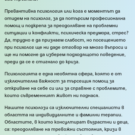
Превантивна психология или кога е моментът да
отидем на психолог, за да потърсим професионална
помощ и подкрепа за преодоляване на проблемни
ситуации и конфликти, психическа преумора, стрес?
Да, трудно е да признаем слабост, но посещението
при психолог ще ни даде отговор на много въпроси и
ще ни помогне да изберем подходящото поведение,
преди да се е стигнало до криза.
Психологията е една необятна сфера, която е от
изключителна важност за търсещия помощ за
откриване на себе си или за справяне с проблемите,
които съвременният живот ни поднася.
Нашите психолози са изключителни специалисти в
областта на индивидуалните и фамилни терапии.
Областите, в които консултират възрастни и деца,
са: преодоляване на тревожни състояния, кризи в