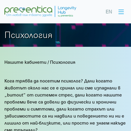
EN
Психология
Нашите кабинети
/
Психология
Кога трябва да посетим психолог? Дали когато
животът около нас се е сринал или сме изпаднали в
„burnout“ от системен стрес, дали когато нашите
проблеми вече са довели до физически и хронични
проблеми и симптоми, дали когато страхът или
зависимостите са ни надвили и поведението ни ни е
лишило от най-близките, или просто не знаем накъде
сме тръгнали?