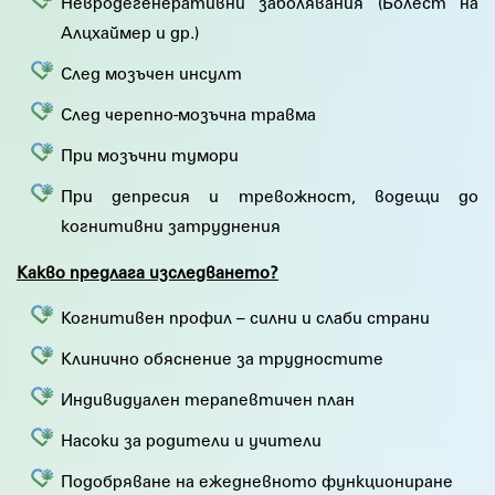
Невродегенеративни заболявания (Болест на
Алцхаймер и др.)
След мозъчен инсулт
След черепно-мозъчна травма
При мозъчни тумори
При депресия и тревожност, водещи до
когнитивни затруднения
Какво предлага изследването?
Когнитивен профил – силни и слаби страни
Клинично обяснение за трудностите
Индивидуален терапевтичен план
Насоки за родители и учители
Подобряване на ежедневното функциониране