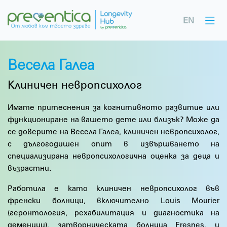
EN
Весела Галеа
Клиничен невропсихолог
Имате притеснения за когнитивното развитие или
функциониране на вашето дете или близък? Може да
се доверите на Весела Галеа, клиничен невропсихолог,
с дългогодишен опит в извършването на
специализирана невропсихологична оценка за деца и
възрастни.
Работила е като клиничен невропсихолог във
френски болници, включително Louis Mourier
(геронтология, рехабилитация и диагностика на
деменции), затворническата болница Fresnes, и