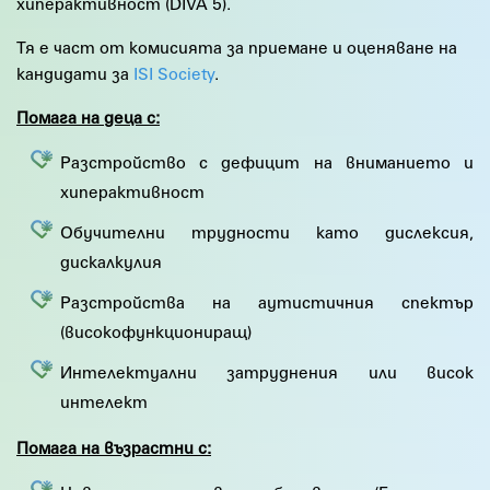
хиперактивност (DIVA 5).
Тя е част от комисията за приемане и оценяване на
кандидати за
ISI Society
.
Помага
на деца
с:
Разстройство с дефицит на вниманието и
хиперактивност
Обучителни трудности като дислексия,
дискалкулия
Разстройства на аутистичния спектър
(високофункциониращ)
Интелектуални затруднения или висок
интелект
Помага
на възрастни
с: