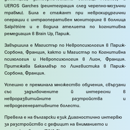
UEROS Garches (реинтеграция след черепно-мозъчни
травми). Била е стажант при неврохирургични
операции с интраоперативен мониторинг в болница
Salpêtrière и е водила ателиета по когнитивна
ремедиация в Brain Up, Париж.
Завършила e Магистър по Невропсихология в Париж-
Сорбона, Франция, както и Магистър по Когнитивна
психология и Невропсихология в Лион, Франция.
Притежава Бакалавър по Лингвистика в Париж-
Сорбона, Франция.
Успешно е преминала множество обучения, свързани
със задълбочените й интересни в
невроразвитийните разтройства и
невродегенеративните болести.
Превела е на български език Диагностично интервю
за разстройство с дефицит на вниманието и