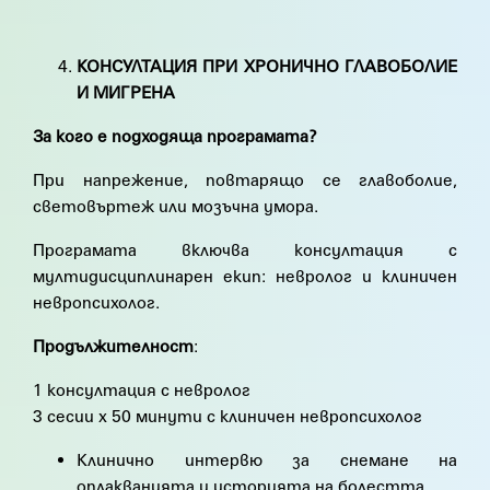
КОНСУЛТАЦИЯ ПРИ ХРОНИЧНО ГЛАВОБОЛИЕ
И МИГРЕНА
За кого е подходяща програмата?
При напрежение, повтарящо се главоболие,
световъртеж или мозъчна умора.
Програмата включва консултация с
мултидисциплинарен екип: невролог и клиничен
невропсихолог.
Продължителност
:
1 консултация с невролог
3 сесии х 50 минути с клиничен невропсихолог
Клинично интервю за снемане на
оплакванията и историята на болестта