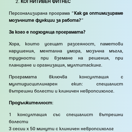
КОГНИТИВЕН ФИТНЕС
Персонализирана програма “
Как да оптимизираме
мозъчните функции за работа?
”
За кого е подходяща програмата?
Хора, които усещат разсеяност, паметови
нарушения, ментална умора, мозъчна мъгла,
трудности при вземане на решения, при
планиране и организация, мултитаскинг.
Програмата включва консултация с
мултидисциплинарен екип: специалист
вътрешни болести и клиничен невропсихолог.
Продължителност
:
1 консултация със специалист вътрешни
болести
3 сесии х 50 минути с клиничен невропсихолог