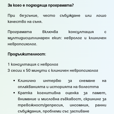
За кого е подходяща програмата?
При безсъние, често събуждане или лошо
качество на съня.
Програмата включва консултация с
мултидисциплинарен екип: невролог и клиничен
невропсихолог.
Продължителност
:
1 консултация с невролог
3 сесии х 50 минути с клиничен невропсихолог
Клинично интервю за снемане на
оплакванията и историята на болестта
Кратка когнитивна оценка за памет,
внимание и мисловна гъвкавост, скрининг за
тревожност/депресия, инсомния, ранни
събуждания, проблеми със заспиване