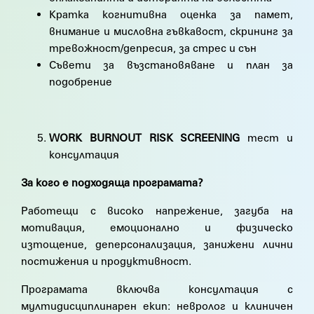
Кратка когнитивна оценка за памет,
внимание и мисловна гъвкавост, скрининг за
тревожност/депресия, за стрес и сън
Съвети за възстановяване и план за
подобрение
WORK BURNOUT RISK SCREENING
тест и
консултация
За кого е подходяща програмата?
Работещи с високо напрежение, загуба на
мотивация, емоционално и физическо
изтощение, деперсонализация, занижени лични
постижения и продуктивност.
Програмата включва консултация с
мултидисциплинарен екип: невролог и клиничен