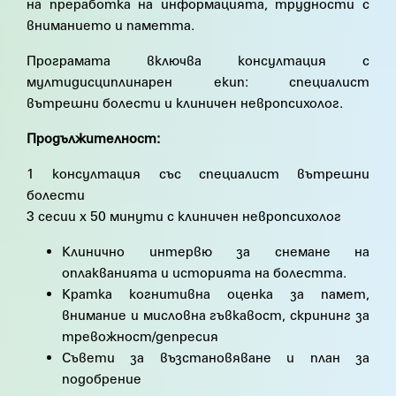
на преработка на информацията, трудности с
вниманието и паметта.
Програмата включва консултация с
мултидисциплинарен екип: специалист
вътрешни болести и клиничен невропсихолог.
Продължителност:
1 консултация със специалист вътрешни
болести
3 сесии х 50 минути с клиничен невропсихолог
Клинично интервю за снемане на
оплакванията и историята на болестта.
Кратка когнитивна оценка за памет,
внимание и мисловна гъвкавост, скрининг за
тревожност/депресия
Съвети за възстановяване и план за
подобрение