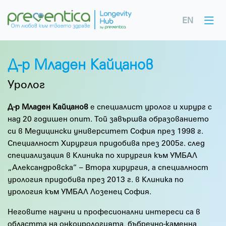
EN
Д-р Младен Кайцанов
Уролог
Д-р Младен Кайцанов
е специалист уролог и хирург с
над 20 годишен опит. Той завършва образованието
си в Медицински университет София през 1998 г.
Специалност Хирургия придобива през 2005г. след
специализация в Клиника по хирургия към УМБАЛ
„Александровска“ – Втора хирургия, а специалност
урология придобива през 2013 г. в Клиника по
урология към УМБАЛ Лозенец София.
Неговите научни и професионални интереси са в
областта на онкоурологията, бъбречно-каменна