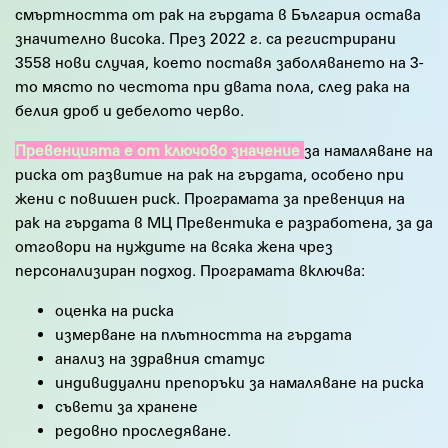
смъртността от рак на гърдата в България остава
значително висока. През 2022 г. са регистрирани
3558 нови случая, което поставя заболяването на 3-
то място по честота при двата пола, след рака на
белия дроб и дебелото черво.
Превенцията е от ключово значение
за намаляване на
риска от развитие на рак на гърдата, особено при
жени с повишен риск. Програмата за превенция на
рак на гърдата в МЦ Превентика е разработена, за да
отговори на нуждите на всяка жена чрез
персонализиран подход. Програмата включва:
оценка на риска
измерване на плътността на гърдата
анализ на здравния статус
индивидуални препоръки за намаляване на риска
съвети за хранене
редовно проследяване.