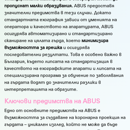
пропуснат малки образувания.
ABUS предоставя
значителни предимства в тези случаи. Докато
стандартната ехография зависи от уменията на
оператора и качеството на апаратурата, ABUS
осигурява автоматизирано и стандартизирано
сканиране на цялата гърда, което
минимизира
възможността за грешка
и осигурява
последователни резултати. Това е особено важно в
България, където липсата на стандартизация в
качеството на ехографските апарати и липсата на
специализирана програма за обучение по заболявания
на гърдата водят до значителни разлики в
интерпретацията на образите.
Ключови предимства на ABUS
Едно от основните предимства на ABUS е
възможността за създаване на коронарна проекция на
гърдата – уникален изглед, който не може да бъде