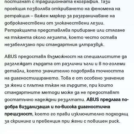
постигнат с традиционната ехография. Тази
проекция позволява откриването на феномена на
ретракция – важен маркер за разграничаване на
доброкачествени от злокачествени лезии.
Ретракцията представлява прибиране или стягане
на тъканта около лезията, което често остава
незабелязано при стандартния ултразвук.
ABUS предоставя възможност на специалистите да
разглеждат гърдата от различни ъгли и в по-големи
детайли, което значително подобрява точността
на диагностицирането. Това е от особено значение
за жени с плътна тъкан на гърдите, при които
стандартните методи може да не предоставят
достатъчно надеждни резултати.
ABUS предлага по-
добра визуализация и по-висока диагностична
прецизност
, което го прави изключително подходящ
за скрининг и превенция при жени с повишен риск.