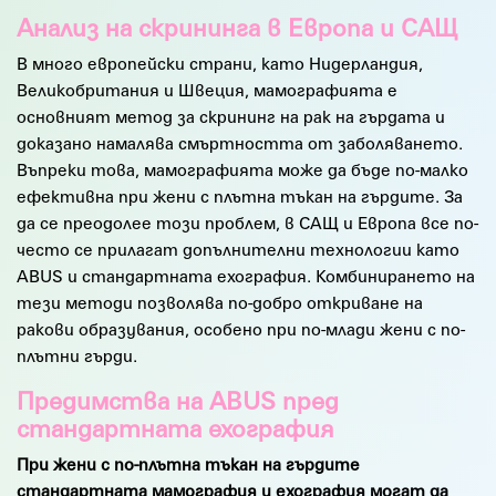
Анализ на скрининга в Европа и САЩ
В много европейски страни, като Нидерландия,
Великобритания и Швеция, мамографията е
основният метод за скрининг на рак на гърдата и
доказано намалява смъртността от заболяването.
Въпреки това, мамографията може да бъде по-малко
ефективна при жени с плътна тъкан на гърдите. За
да се преодолее този проблем, в САЩ и Европа все по-
често се прилагат допълнителни технологии като
ABUS и стандартната ехография. Комбинирането на
тези методи позволява по-добро откриване на
ракови образувания, особено при по-млади жени с по-
плътни гърди.
Предимства на ABUS пред
стандартната ехография
При жени с по-плътна тъкан на гърдите
стандартната мамография и ехография могат да