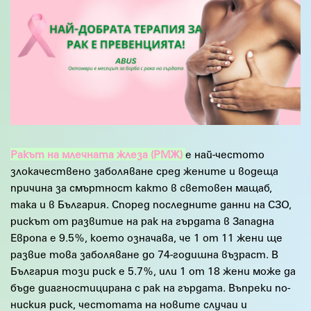
Ракът на млечната жлеза (РМЖ)
е най-честото
злокачествено заболяване сред жените и водеща
причина за смъртност както в световен мащаб,
така и в България. Според последните данни на СЗО,
рискът от развитие на рак на гърдата в Западна
Европа е 9.5%, което означава, че 1 от 11 жени ще
развие това заболяване до 74-годишна възраст. В
България този риск е 5.7%, или 1 от 18 жени може да
бъде диагностицирана с рак на гърдата. Въпреки по-
ниския риск, честотата на новите случаи и