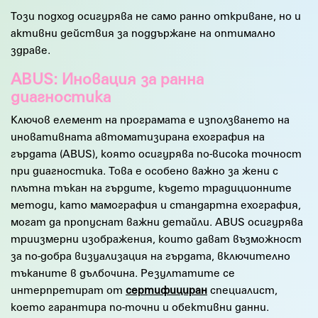
Този подход осигурява не само ранно откриване, но и
активни действия за поддържане на оптимално
здраве.
ABUS: Иновация за ранна
диагностика
Ключов елемент на програмата е използването на
иновативната автоматизирана ехография на
гърдата (ABUS), която осигурява по-висока точност
при диагностика. Това е особено важно за жени с
плътна тъкан на гърдите, където традиционните
методи, като мамография и стандартна ехография,
могат да пропуснат важни детайли. ABUS осигурява
триизмерни изображения, които дават възможност
за по-добра визуализация на гърдата, включително
тъканите в дълбочина. Резултатите се
интерпретират от
сертифициран
специалист,
което гарантира по-точни и обективни данни.