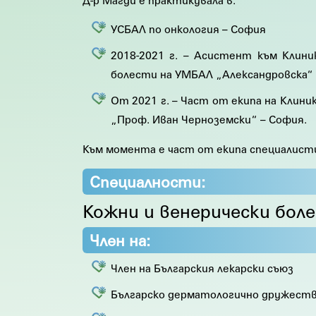
Д-р Магди е практикувала в:
УСБАЛ по онкология – София
2018-2021 г. – Асистент към Клини
болести на УМБАЛ „Александровска“
От 2021 г. – Част от екипа на Клин
„Проф. Иван Черноземски“ – София.
Към момента е част от екипа специалист
Специалности:
Кожни и венерически бол
Член на:
Член на Българския лекарски съюз
Българско дерматологично дружест