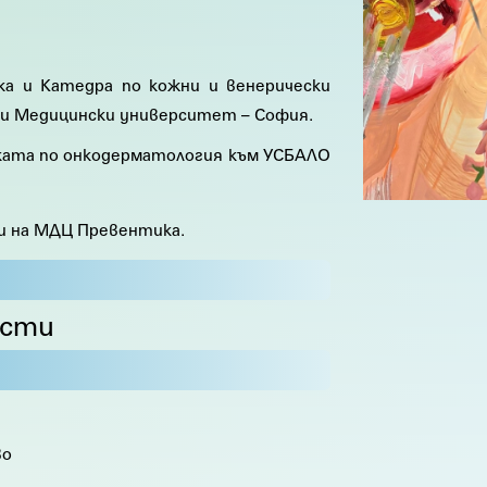
ка и Катедра по кожни и венерически
 и Медицински университет – София.
иката по онкодерматология към УСБАЛО
и на МДЦ Превентика.
ести
во