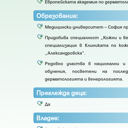
Европейската академия по дерматоло
Образование:
Медицински университет – София пре
Придобива специалност „Кожни и ве
специализация в Клиниката по ко
„Александровска“.
Редовно участва в национални и 
обучения, посветени на посл
дерматологията и венерологията.
Преглежда деца:
Да
Владее: