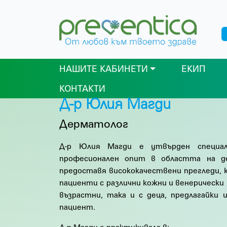
НАШИТЕ КАБИНЕТИ
ЕКИП
КОНТАКТИ
Д-р Юлия Магди
Дерматолог
Д-р Юлия Магди е утвърден специа
професионален опит в областта на д
предоставя висококачествени прегледи, к
пациенти с различни кожни и венерически 
възрастни, така и с деца, предлагайки 
пациент.