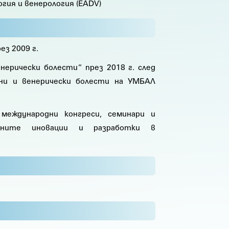
гия и венерология (EADV)
з 2009 г.
нерически болести“ през 2018 г. след
жни и венерически болести на УМБАЛ
международни конгреси, семинари и
едните иновации и разработки в